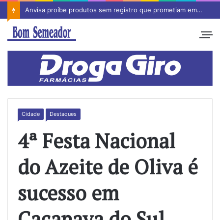
Anvisa proíbe produtos sem registro que prometiam emagrecimento
Cidade
Destaques
4ª Festa Nacional
do Azeite de Oliva é
sucesso em
Caçapava do Sul