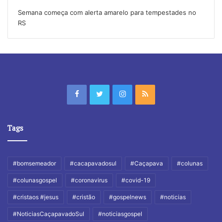
Semana começa com alerta amarelo para tempestades no
RS
Tags
#bomsemeador
#cacapavadosul
#Caçapava
#colunas
#colunasgospel
#coronavirus
#covid-19
#cristaos #jesus
#cristão
#gospelnews
#noticias
#NoticiasCaçapavadoSul
#noticiasgospel