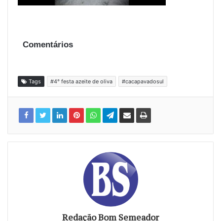
Comentários
Tags
#4° festa azeite de oliva
#cacapavadosul
Redação Bom Semeador