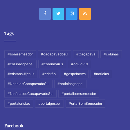
Tags
#bomsemeador
#cacapavadosul
#Caçapava
#colunas
#colunasgospel
#coronavirus
#covid-19
#cristaos #jesus
#cristão
#gospelnews
#noticias
#NoticiasCaçapavadoSul
#noticiasgospel
#NotíciasdeCaçapavadoSul
#portalbomsemeador
#portalcristao
#portalgospel
PortalBomSemeador
Facebook