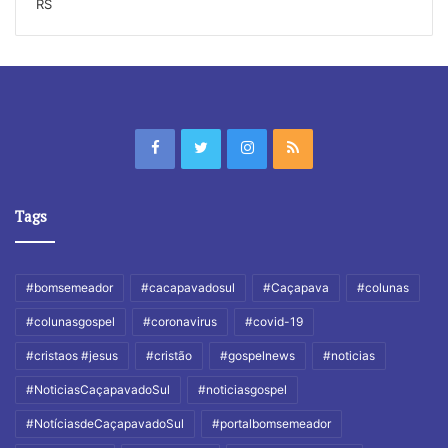
RS
Tags
#bomsemeador
#cacapavadosul
#Caçapava
#colunas
#colunasgospel
#coronavirus
#covid-19
#cristaos #jesus
#cristão
#gospelnews
#noticias
#NoticiasCaçapavadoSul
#noticiasgospel
#NotíciasdeCaçapavadoSul
#portalbomsemeador