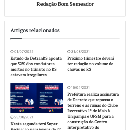
Redação Bom Semeador
Artigos relacionados
01/07/2022
31/08/2021
Estudo do DetranRS aponta
Próximo trimestre deverá
que 52% dos condutores
ter redução no volume de
mortos no trânsito no RS
chuvas no RS
estavam irregulares
15/04/2021
Prefeitura realiza assinatura
de Decreto que repassa o
terreno e as ruinas do Clube
Recreativo 1º de Maio à
Unipampa e UFSM para a
23/08/2021
construção do Centro
Nesta segunda terá Super
Interpretativo do
Vacinação para jovens de 22