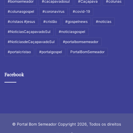
#bomsemeador
#cacapavadosul
#Caçapava
#colunas
#colunasgospel
#coronavirus
#covid-19
#cristaos #jesus
#cristão
#gospelnews
#noticias
#NoticiasCaçapavadoSul
#noticiasgospel
#NotíciasdeCaçapavadoSul
#portalbomsemeador
#portalcristao
#portalgospel
PortalBomSemeador
Facebook
© Portal Bom Semeador Copyright 2026, Todos os direitos