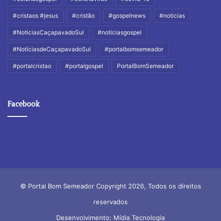
#cristaos #jesus
#cristão
#gospelnews
#noticias
#NoticiasCaçapavadoSul
#noticiasgospel
#NotíciasdeCaçapavadoSul
#portalbomsemeador
#portalcristao
#portalgospel
PortalBomSemeador
Facebook
© Portal Bom Semeador Copyright 2026, Todos os direitos
reservados
Desenvolvimento: Mídia Tecnologia