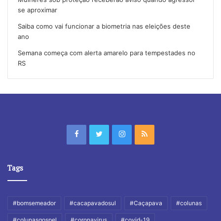
se aproximar
Saiba como vai funcionar a biometria nas eleições deste
ano
Semana começa com alerta amarelo para tempestades no
RS
Tags
#bomsemeador
#cacapavadosul
#Caçapava
#colunas
#colunasgospel
#coronavirus
#covid-19