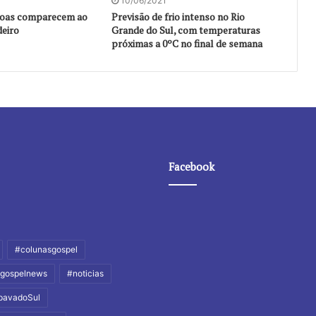
10/06/2021
soas comparecem ao
Previsão de frio intenso no Rio
deiro
Grande do Sul, com temperaturas
próximas a 0ºC no final de semana
Facebook
#colunasgospel
gospelnews
#noticias
pavadoSul