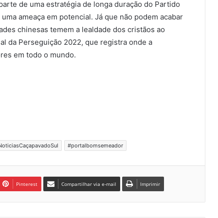
 parte de uma estratégia de longa duração do Partido
o uma ameaça em potencial. Já que não podem acabar
dades chinesas temem a lealdade dos cristãos ao
ial da Perseguição 2022, que registra onde a
iores em todo o mundo.
NoticiasCaçapavadoSul
#portalbomsemeador
Pinterest
Compartilhar via e-mail
Imprimir