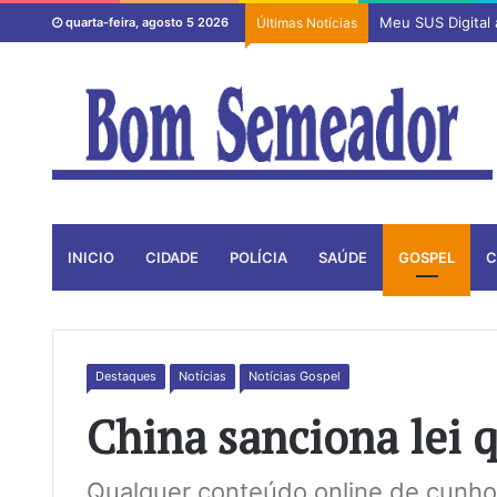
Meu SUS Digital
quarta-feira, agosto 5 2026
Últimas Notícias
INICIO
CIDADE
POLÍCIA
SAÚDE
GOSPEL
C
Destaques
Notícias
Notícias Gospel
China sanciona lei q
Qualquer conteúdo online de cunho 