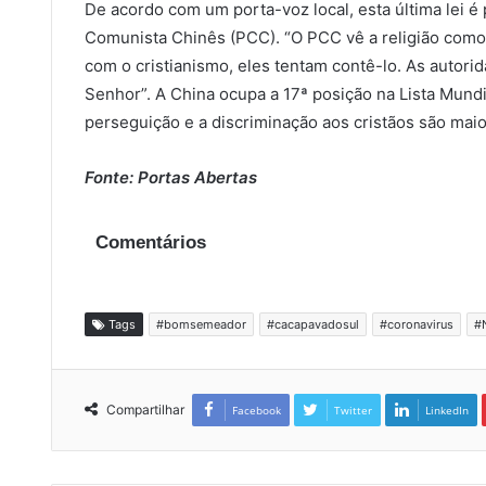
De acordo com um porta-voz local, esta última lei é
Comunista Chinês (PCC). “O PCC vê a religião com
com o cristianismo, eles tentam contê-lo. As autori
Senhor”. A China ocupa a 17ª posição na Lista Mund
perseguição e a discriminação aos cristãos são ma
Fonte: Portas Abertas
Comentários
Tags
#bomsemeador
#cacapavadosul
#coronavirus
#
Compartilhar
Facebook
Twitter
LinkedIn