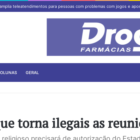
 amplia teleatendimentos para pessoas com problemas com jogos e apo
OLUNAS
GERAL
ue torna ilegais as reuni
religioso precisará de autorização do Esta