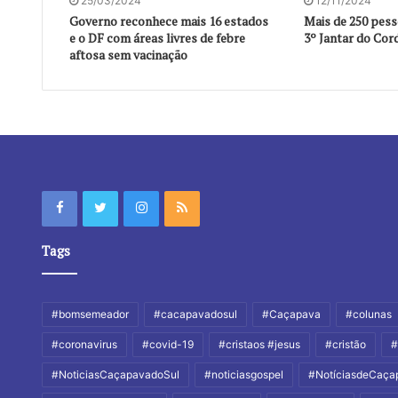
25/03/2024
12/11/2024
Governo reconhece mais 16 estados
Mais de 250 pes
e o DF com áreas livres de febre
3º Jantar do Cor
aftosa sem vacinação
Tags
#bomsemeador
#cacapavadosul
#Caçapava
#colunas
#coronavirus
#covid-19
#cristaos #jesus
#cristão
#
#NoticiasCaçapavadoSul
#noticiasgospel
#NotíciasdeCaça