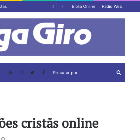
stas
Bíblia Online
Rádio Web
ões cristãs online
do