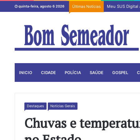
Meu SUS Digital
quinta-feira, agosto 6 2026
Últimas Notícias
INICIO
CIDADE
POLÍCIA
SAÚDE
GOSPEL
C
Destaques
Notícias Gerais
Chuvas e temperatu
no Estado