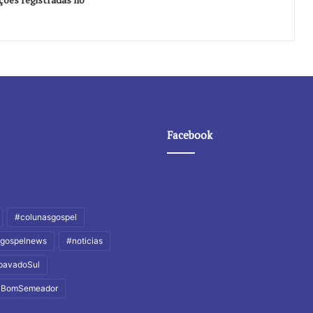
Facebook
#colunasgospel
gospelnews
#noticias
pavadoSul
alBomSemeador