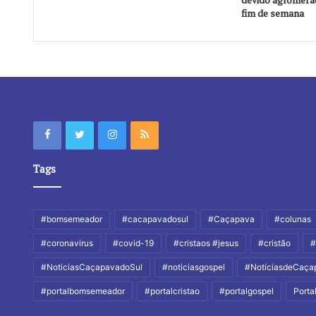
fim de semana
Tags
#bomsemeador
#cacapavadosul
#Caçapava
#colunas
#coronavirus
#covid-19
#cristaos #jesus
#cristão
#
#NoticiasCaçapavadoSul
#noticiasgospel
#NotíciasdeCaça
#portalbomsemeador
#portalcristao
#portalgospel
Port