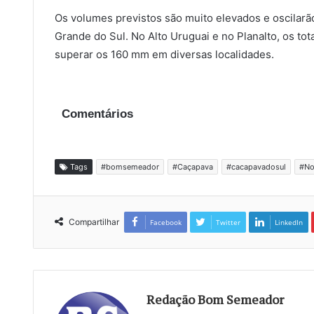
Os volumes previstos são muito elevados e oscilarã
Grande do Sul. No Alto Uruguai e no Planalto, os t
superar os 160 mm em diversas localidades.
Comentários
Tags
#bomsemeador
#Caçapava
#cacapavadosul
#No
Compartilhar
Facebook
Twitter
LinkedIn
Redação Bom Semeador