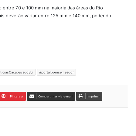
o entre 70 e 100 mm na maioria das áreas do Rio
otais deverão variar entre 125 mm e 140 mm, podendo
ticiasCaçapavadoSul
#portalbomsemeador
Pinterest
Compartilhar via e-mail
Imprimir