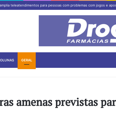
 amplia teleatendimentos para pessoas com problemas com jogos e apo
OLUNAS
GERAL
ras amenas previstas pa