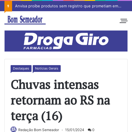
Anvisa proíbe produtos sem registro que prometiam emagrecimento
Destaques
Notícias Gerais
Chuvas intensas
retornam ao RS na
terça (16)
Redação Bom Semeador
15/01/2024
0