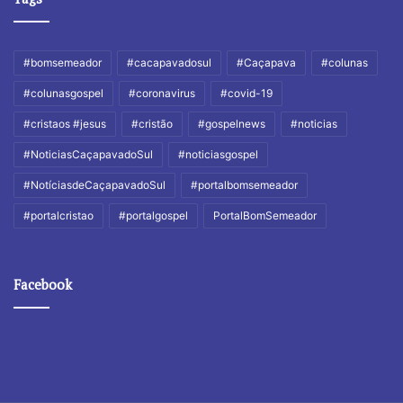
#bomsemeador
#cacapavadosul
#Caçapava
#colunas
#colunasgospel
#coronavirus
#covid-19
#cristaos #jesus
#cristão
#gospelnews
#noticias
#NoticiasCaçapavadoSul
#noticiasgospel
#NotíciasdeCaçapavadoSul
#portalbomsemeador
#portalcristao
#portalgospel
PortalBomSemeador
Facebook