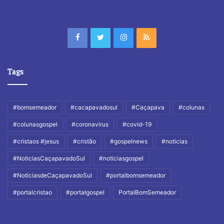
Tags
#bomsemeador
#cacapavadosul
#Caçapava
#colunas
#colunasgospel
#coronavirus
#covid-19
#cristaos #jesus
#cristão
#gospelnews
#noticias
#NoticiasCaçapavadoSul
#noticiasgospel
#NotíciasdeCaçapavadoSul
#portalbomsemeador
#portalcristao
#portalgospel
PortalBomSemeador