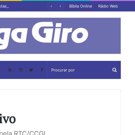
stas
Bíblia Online
Rádio Web
ivo
o pela RTC/CCGL