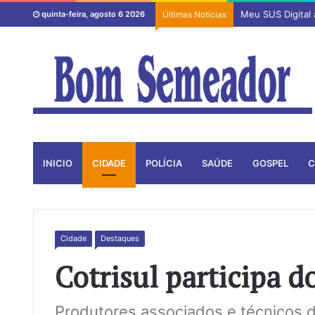
Meu SUS Digital
quinta-feira, agosto 6 2026
Últimas Notícias
INICIO
CIDADE
POLÍCIA
SAÚDE
GOSPEL
C
Cidade
Destaques
Cotrisul participa 
Produtores associados e técnicos 