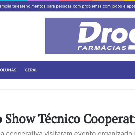
 amplia teleatendimentos para pessoas com problemas com jogos e apo
OLUNAS
GERAL
do Show Técnico Cooperat
da cooperativa visitaram evento organizad