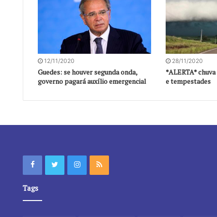
12/11/2020
28/11/2020
Guedes: se houver segunda onda,
*ALERTA* chuva 
governo pagará auxílio emergencial
e tempestades
Tags