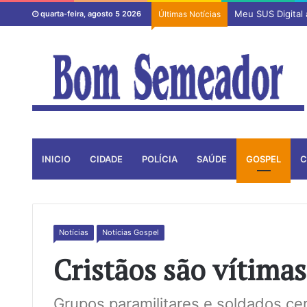
Meu SUS Digital
quarta-feira, agosto 5 2026
Últimas Notícias
INICIO
CIDADE
POLÍCIA
SAÚDE
GOSPEL
C
Notícias
Notícias Gospel
Cristãos são vítima
Grupos paramilitares e soldados ce