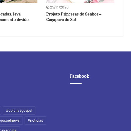
25/11/2020
cadas, leva
Projeto Princesas do Senhor –
onamento devido
Caçapava do Sul
Facebook
#colunasgospel
gospelnews
#noticias
pavadoSul