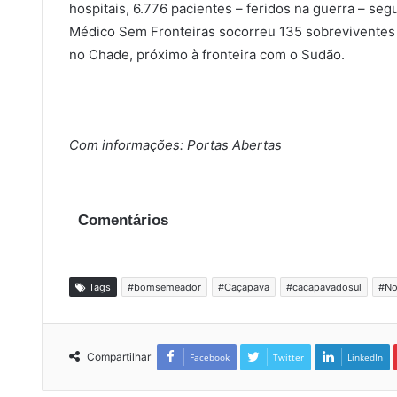
hospitais, 6.776 pacientes – feridos na guerra – s
Médico Sem Fronteiras socorreu 135 sobreviventes
no Chade, próximo à fronteira com o Sudão.
Com informações: Portas Abertas
Comentários
Tags
#bomsemeador
#Caçapava
#cacapavadosul
#No
Compartilhar
Facebook
Twitter
LinkedIn