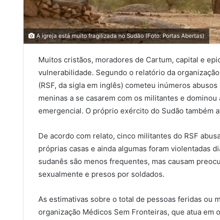
A igreja está muito fragilizada no Sudão (Foto: Portas Abertas)
Muitos cristãos, moradores de Cartum, capital e epi
vulnerabilidade. Segundo o relatório da organizaçã
(RSF, da sigla em inglês) cometeu inúmeros abusos s
meninas a se casarem com os militantes e dominou a
emergencial. O próprio exército do Sudão também a
De acordo com relato, cinco militantes do RSF abus
próprias casas e ainda algumas foram violentadas dia
sudanês são menos frequentes, mas causam preocu
sexualmente e presos por soldados.
As estimativas sobre o total de pessoas feridas ou 
organização Médicos Sem Fronteiras, que atua em o