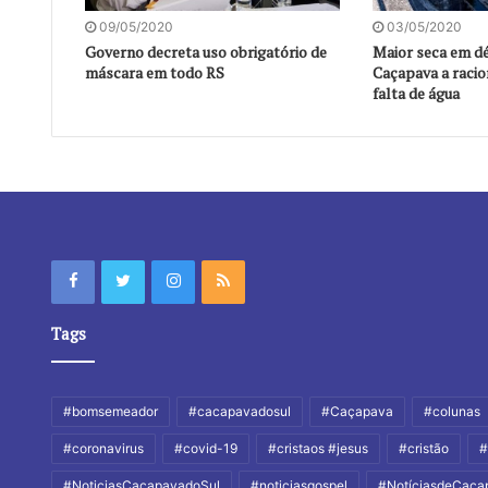
09/05/2020
03/05/2020
Governo decreta uso obrigatório de
Maior seca em dé
máscara em todo RS
Caçapava a raci
falta de água
Tags
#bomsemeador
#cacapavadosul
#Caçapava
#colunas
#coronavirus
#covid-19
#cristaos #jesus
#cristão
#
#NoticiasCaçapavadoSul
#noticiasgospel
#NotíciasdeCaça