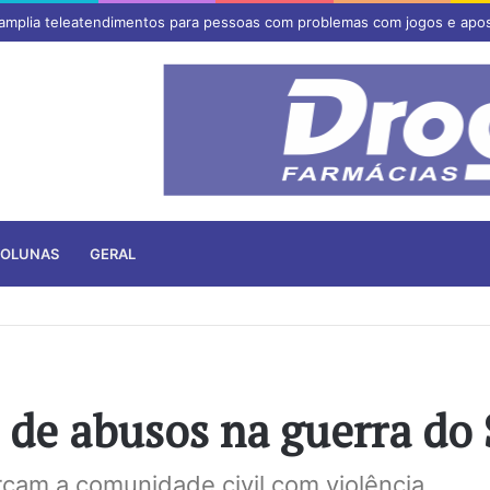
 amplia teleatendimentos para pessoas com problemas com jogos e apo
OLUNAS
GERAL
s de abusos na guerra do
rcam a comunidade civil com violência