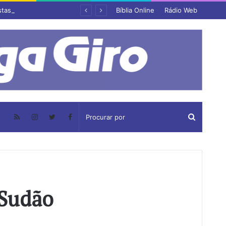
stas
Bíblia Online
Rádio Web
 Sudão