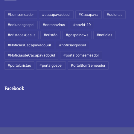
#bomsemeador
#cacapavadosul
#Caçapava
#colunas
#colunasgospel
#coronavirus
#covid-19
#cristaos #jesus
#cristão
#gospelnews
#noticias
#NoticiasCaçapavadoSul
#noticiasgospel
#NotíciasdeCaçapavadoSul
#portalbomsemeador
#portalcristao
#portalgospel
PortalBomSemeador
Facebook