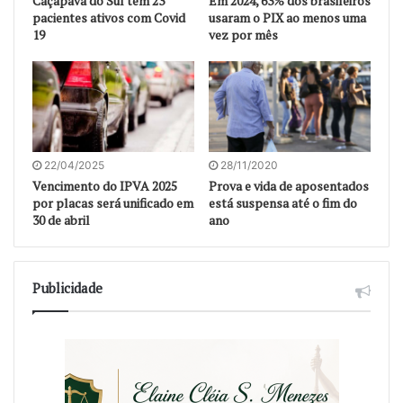
Caçapava do Sul tem 23
Em 2024, 63% dos brasileiros
pacientes ativos com Covid
usaram o PIX ao menos uma
19
vez por mês
22/04/2025
28/11/2020
Vencimento do IPVA 2025
Prova e vida de aposentados
por placas será unificado em
está suspensa até o fim do
30 de abril
ano
Publicidade