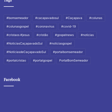
#bomsemeador
#cacapavadosul
#Caçapava
#colunas
#colunasgospel
#coronavirus
#covid-19
#cristaos #jesus
#cristão
#gospelnews
#noticias
#NoticiasCaçapavadoSul
#noticiasgospel
#NotíciasdeCaçapavadoSul
#portalbomsemeador
#portalcristao
#portalgospel
PortalBomSemeador
Facebook