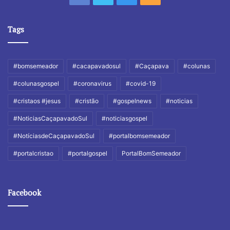
Tags
#bomsemeador
#cacapavadosul
#Caçapava
#colunas
#colunasgospel
#coronavirus
#covid-19
#cristaos #jesus
#cristão
#gospelnews
#noticias
#NoticiasCaçapavadoSul
#noticiasgospel
#NotíciasdeCaçapavadoSul
#portalbomsemeador
#portalcristao
#portalgospel
PortalBomSemeador
Facebook