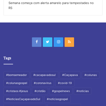
Semana começa com alerta amarelo para tempestades no
RS
Tags
#bomsemeador
#cacapavadosul
#Caçapava
#colunas
#colunasgospel
#coronavirus
#covid-19
#cristaos #jesus
#cristão
#gospelnews
#noticias
#NoticiasCaçapavadoSul
#noticiasgospel