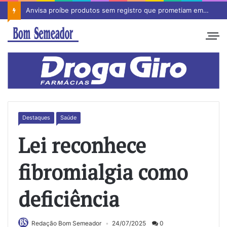
Anvisa proíbe produtos sem registro que prometiam emagrecimento
Destaques
Saúde
Lei reconhece
fibromialgia como
deficiência
Redação Bom Semeador
24/07/2025
0