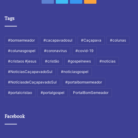
Tags
#bomsemeador
#cacapavadosul
#Caçapava
#colunas
#colunasgospel
#coronavirus
#covid-19
#cristaos #jesus
#cristão
#gospelnews
#noticias
#NoticiasCaçapavadoSul
#noticiasgospel
#NotíciasdeCaçapavadoSul
#portalbomsemeador
#portalcristao
#portalgospel
PortalBomSemeador
Facebook