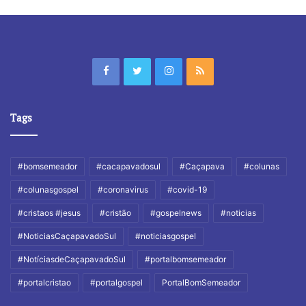
Tags
#bomsemeador
#cacapavadosul
#Caçapava
#colunas
#colunasgospel
#coronavirus
#covid-19
#cristaos #jesus
#cristão
#gospelnews
#noticias
#NoticiasCaçapavadoSul
#noticiasgospel
#NotíciasdeCaçapavadoSul
#portalbomsemeador
#portalcristao
#portalgospel
PortalBomSemeador