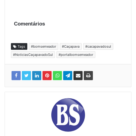
Comentários
Tags
#bomsemeador
#Caçapava
#cacapavadosul
#NoticiasCaçapavadoSul
#portalbomsemeador