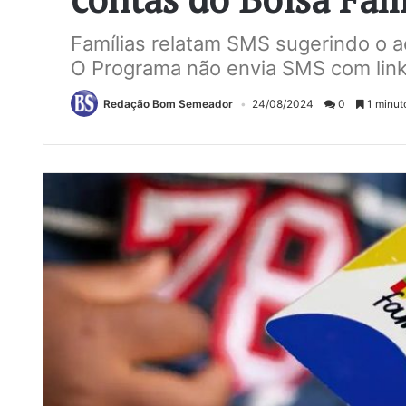
Famílias relatam SMS sugerindo o ace
O Programa não envia SMS com links
Redação Bom Semeador
24/08/2024
0
1 minuto