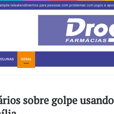
 amplia teleatendimentos para pessoas com problemas com jogos e apo
OLUNAS
GERAL
ários sobre golpe usando
ília