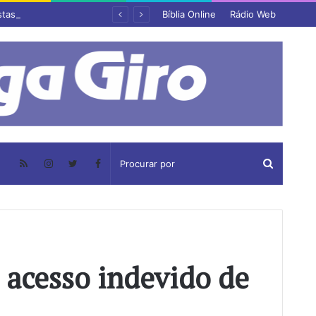
stas
Bíblia Online
Rádio Web
 acesso indevido de