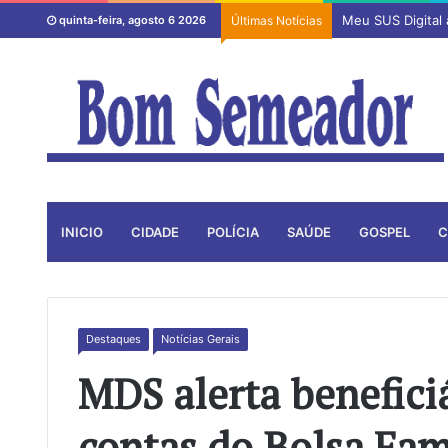
Meu SUS Digital
quinta-feira, agosto 6 2026
Últimas Notícias
INICIO
CIDADE
POLÍCIA
SAÚDE
GOSPEL
C
Destaques
Notícias Gerais
MDS alerta benefici
contas do Bolsa Fam