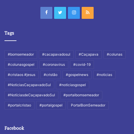
Tags
#bomsemeador
#cacapavadosul
#Caçapava
#colunas
#colunasgospel
#coronavirus
#covid-19
#cristaos #jesus
#cristão
#gospelnews
#noticias
#NoticiasCaçapavadoSul
#noticiasgospel
#NotíciasdeCaçapavadoSul
#portalbomsemeador
#portalcristao
#portalgospel
PortalBomSemeador
Facebook