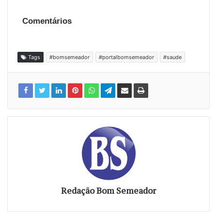
Comentários
Tags
#bomsemeador
#portalbomsemeador
#saude
Redação Bom Semeador