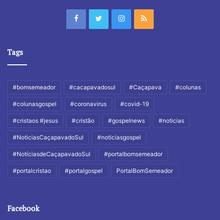
Tags
#bomsemeador
#cacapavadosul
#Caçapava
#colunas
#colunasgospel
#coronavirus
#covid-19
#cristaos #jesus
#cristão
#gospelnews
#noticias
#NoticiasCaçapavadoSul
#noticiasgospel
#NotíciasdeCaçapavadoSul
#portalbomsemeador
#portalcristao
#portalgospel
PortalBomSemeador
Facebook