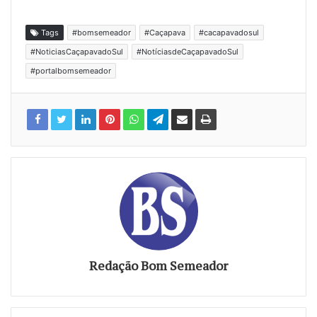
Tags
#bomsemeador
#Caçapava
#cacapavadosul
#NoticiasCaçapavadoSul
#NotíciasdeCaçapavadoSul
#portalbomsemeador
Redação Bom Semeador