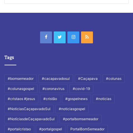
Tags
#bomsemeador
#cacapavadosul
#Caçapava
#colunas
#colunasgospel
#coronavirus
#covid-19
#cristaos #jesus
#cristão
#gospelnews
#noticias
#NoticiasCaçapavadoSul
#noticiasgospel
#NotíciasdeCaçapavadoSul
#portalbomsemeador
#portalcristao
#portalgospel
PortalBomSemeador