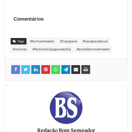
Comentários
Tags
#bomsemeador
#Caçapava
#cacapavadosul
#noticias
#NoticiasCaçapavadoSul
#portalbomsemeador
Redação Bom Semeador