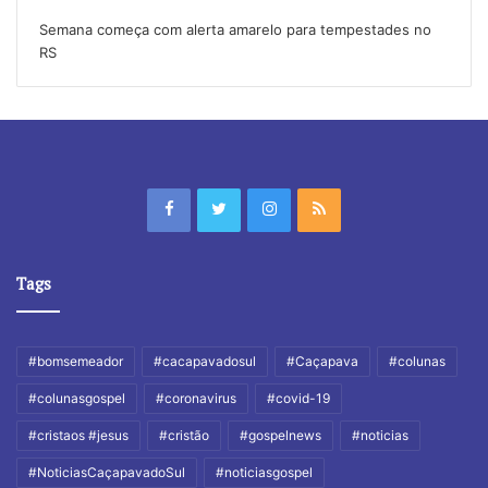
Semana começa com alerta amarelo para tempestades no
RS
Tags
#bomsemeador
#cacapavadosul
#Caçapava
#colunas
#colunasgospel
#coronavirus
#covid-19
#cristaos #jesus
#cristão
#gospelnews
#noticias
#NoticiasCaçapavadoSul
#noticiasgospel