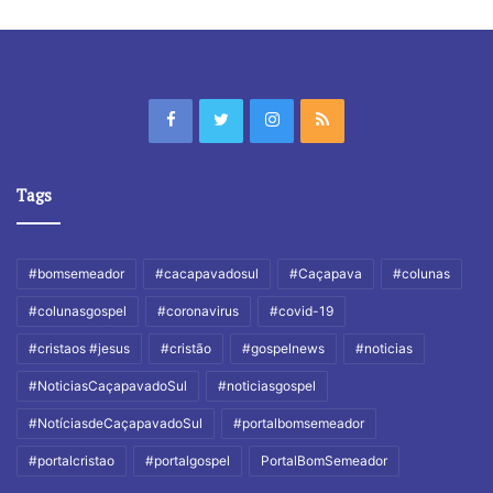
Tags
#bomsemeador
#cacapavadosul
#Caçapava
#colunas
#colunasgospel
#coronavirus
#covid-19
#cristaos #jesus
#cristão
#gospelnews
#noticias
#NoticiasCaçapavadoSul
#noticiasgospel
#NotíciasdeCaçapavadoSul
#portalbomsemeador
#portalcristao
#portalgospel
PortalBomSemeador