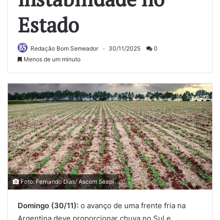
Estado
Redação Bom Semeador
30/11/2025
0
Menos de um minuto
Foto: Fernando Dias/ Ascom Seapi
Domingo (30/11):
o avanço de uma frente fria na
Argentina deve proporcionar chuva no Sul e