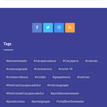
Tags
#bomsemeador
#cacapavadosul
#Caçapava
#colunas
#colunasgospel
#coronavirus
#covid-19
#cristaos #jesus
#cristão
#gospelnews
#noticias
#NoticiasCaçapavadoSul
#noticiasgospel
#NotíciasdeCaçapavadoSul
#portalbomsemeador
#portalcristao
#portalgospel
PortalBomSemeador