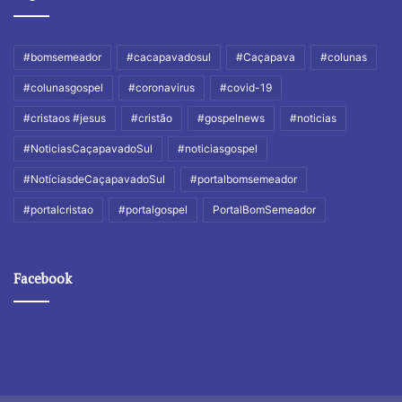
#bomsemeador
#cacapavadosul
#Caçapava
#colunas
#colunasgospel
#coronavirus
#covid-19
#cristaos #jesus
#cristão
#gospelnews
#noticias
#NoticiasCaçapavadoSul
#noticiasgospel
#NotíciasdeCaçapavadoSul
#portalbomsemeador
#portalcristao
#portalgospel
PortalBomSemeador
Facebook