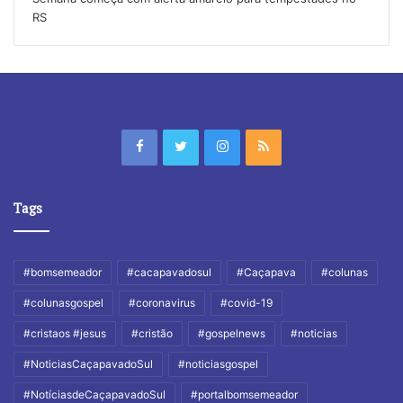
RS
Tags
#bomsemeador
#cacapavadosul
#Caçapava
#colunas
#colunasgospel
#coronavirus
#covid-19
#cristaos #jesus
#cristão
#gospelnews
#noticias
#NoticiasCaçapavadoSul
#noticiasgospel
#NotíciasdeCaçapavadoSul
#portalbomsemeador