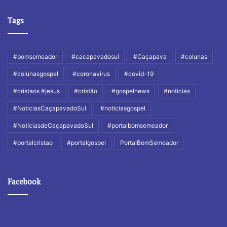
Tags
#bomsemeador
#cacapavadosul
#Caçapava
#colunas
#colunasgospel
#coronavirus
#covid-19
#cristaos #jesus
#cristão
#gospelnews
#noticias
#NoticiasCaçapavadoSul
#noticiasgospel
#NotíciasdeCaçapavadoSul
#portalbomsemeador
#portalcristao
#portalgospel
PortalBomSemeador
Facebook