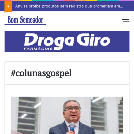
Anvisa proíbe produtos sem registro que prometiam emagrecimento
#colunasgospel