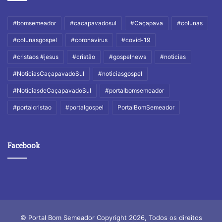
#bomsemeador
#cacapavadosul
#Caçapava
#colunas
#colunasgospel
#coronavirus
#covid-19
#cristaos #jesus
#cristão
#gospelnews
#noticias
#NoticiasCaçapavadoSul
#noticiasgospel
#NotíciasdeCaçapavadoSul
#portalbomsemeador
#portalcristao
#portalgospel
PortalBomSemeador
Facebook
© Portal Bom Semeador Copyright 2026, Todos os direitos