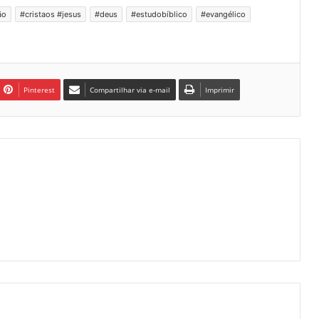
ão
#cristaos #jesus
#deus
#estudobíblico
#evangélico
Pinterest
Compartilhar via e-mail
Imprimir