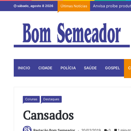
Anvisa proíbe produ
sábado, agosto 8 2026
Últimas Notícias
INICIO
CIDADE
POLÍCIA
SAÚDE
GOSPEL
C
Colunas
Destaques
Cansados
Redação Bom Semeador
20/02/2019
0
1 minuto