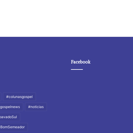
Facebook
#colunasgospel
gospelnews
#noticias
pavadoSul
alBomSemeador