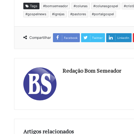
Tags
#bomsemeador
#colunas
#colunasgospel
#crist
#gospelnews
#igrejas
#pastores
#portalgospel
Compartilhar
Facebook
Twitter
LinkedIn
Redação Bom Semeador
Artigos relacionados