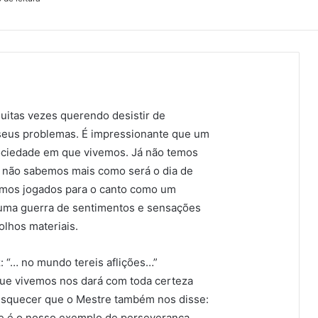
uitas vezes querendo desistir de
 seus problemas. É impressionante que um
ociedade em que vivemos. Já não temos
á não sabemos mais como será o dia de
emos jogados para o canto como um
; uma guerra de sentimentos e sensações
lhos materiais.
: “… no mundo tereis aflições…”
ue vivemos nos dará com toda certeza
esquecer que o Mestre também nos disse:
e é o nosso exemplo de perseverança,