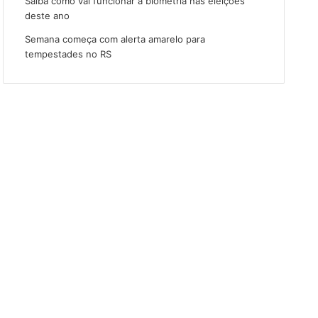
Saiba como vai funcionar a biometria nas eleições
deste ano
Semana começa com alerta amarelo para
tempestades no RS