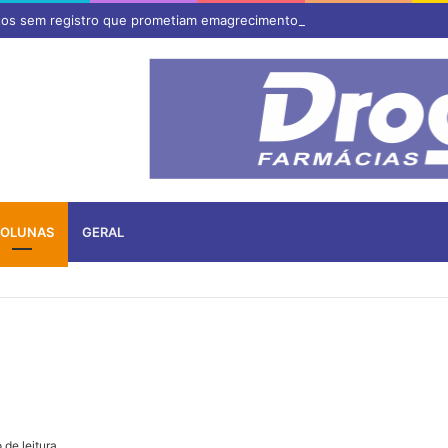
tos sem registro que prometiam emagrecimento
OLUNAS
GERAL
 de leitura