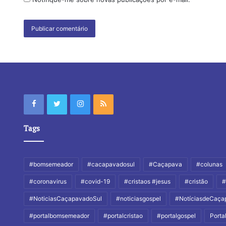
Tags
#bomsemeador
#cacapavadosul
#Caçapava
#colunas
#coronavirus
#covid-19
#cristaos #jesus
#cristão
#
#NoticiasCaçapavadoSul
#noticiasgospel
#NotíciasdeCaça
#portalbomsemeador
#portalcristao
#portalgospel
Port