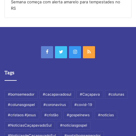
Semana começa com alerta amarelo para tempestades no
RS
Tags
#bomsemeador
#cacapavadosul
#Caçapava
#colunas
#colunasgospel
#coronavirus
#covid-19
#cristaos #jesus
#cristão
#gospelnews
#noticias
#NoticiasCaçapavadoSul
#noticiasgospel
#NotíciasdeCaçapavadoSul
#portalbomsemeador