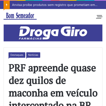
Anvisa proíbe produtos sem registro que prometiam emagrecimento
Destaques
Notícias
PRF apreende quase
dez quilos de
maconha em veículo
interceptado na BR