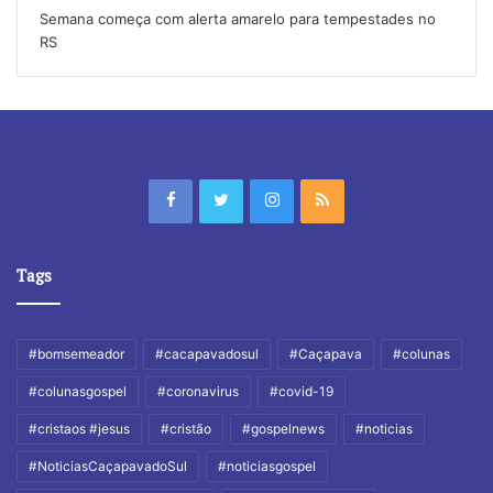
Semana começa com alerta amarelo para tempestades no
RS
Tags
#bomsemeador
#cacapavadosul
#Caçapava
#colunas
#colunasgospel
#coronavirus
#covid-19
#cristaos #jesus
#cristão
#gospelnews
#noticias
#NoticiasCaçapavadoSul
#noticiasgospel